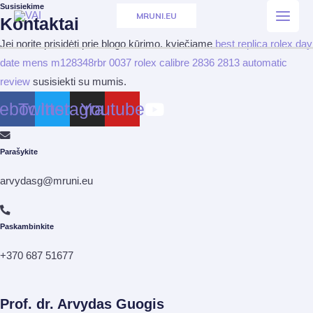
Susisiekime
Pereiti
MRUNI.EU
Kontaktai
Main
prie
Jei norite prisidėti prie blogo kūrimo, kviečiame
best replica rolex day
turinio
Men
date mens m128348rbr 0037 rolex calibre 2836 2813 automatic
review
susisiekti su mumis.
ebook
Twitter
Instagram
Youtube
Parašykite
arvydasg@mruni.eu
Paskambinkite
+370 687 51677
Prof. dr. Arvydas Guogis