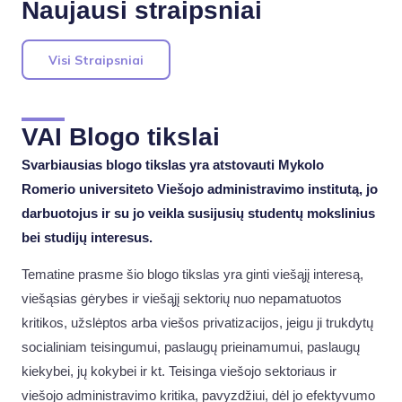
Naujausi straipsniai
Visi Straipsniai
VAI Blogo tikslai
Svarbiausias blogo tikslas yra atstovauti Mykolo
Romerio universiteto Viešojo administravimo institutą, jo
darbuotojus ir su jo veikla susijusių studentų mokslinius
bei studijų interesus.
Tematine prasme šio blogo tikslas yra ginti viešąjį interesą,
viešąsias gėrybes ir viešąjį sektorių nuo nepamatuotos
kritikos, užslėptos arba viešos privatizacijos, jeigu ji trukdytų
socialiniam teisingumui, paslaugų prieinamumui, paslaugų
kiekybei, jų kokybei ir kt. Teisinga viešojo sektoriaus ir
viešojo administravimo kritika, pavyzdžiui, dėl jo efektyvumo