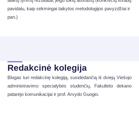
atliktų tyrimų rezultatai, jeigu tokių atsirastų (konkrečių išvadų
pavidalu, kaip sėkmingai taikytos metodologijos pavyzdžiai ir
pan.)
Redakcinė kolegija
Blogas turi redakcinę kolegiją, susidedančią iš dviejų Viešojo
administravimo specialybės studenčių, Fakulteto dekano
patarėjo komunikacijai ir prof. Arvydo Guogio.