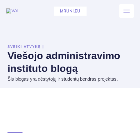
Pereiti
MRUNI.EU
prie
Main
turinio
Men
SVEIKI ATVYKĘ Į
Viešojo administravimo
instituto blogą
Šis blogas yra dėstytojų ir studentų bendras projektas.