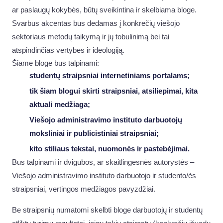
ar paslaugų kokybės, būtų sveikintina ir skelbiama bloge.
Svarbus akcentas bus dedamas į konkrečių viešojo
sektoriaus metodų taikymą ir jų tobulinimą bei tai
atspindinčias vertybes ir ideologiją.
Šiame bloge bus talpinami:
studentų straipsniai internetiniams portalams;
tik šiam blogui skirti straipsniai, atsiliepimai, kita
aktuali medžiaga;
Viešojo administravimo instituto darbuotojų
moksliniai ir publicistiniai straipsniai;
kito stiliaus tekstai, nuomonės ir pastebėjimai.
Bus talpinami ir dvigubos, ar skaitlingesnės autorystės –
Viešojo administravimo instituto darbuotojo ir studento/ės
straipsniai, vertingos medžiagos pavyzdžiai.
Be straipsnių numatomi skelbti bloge darbuotojų ir studentų